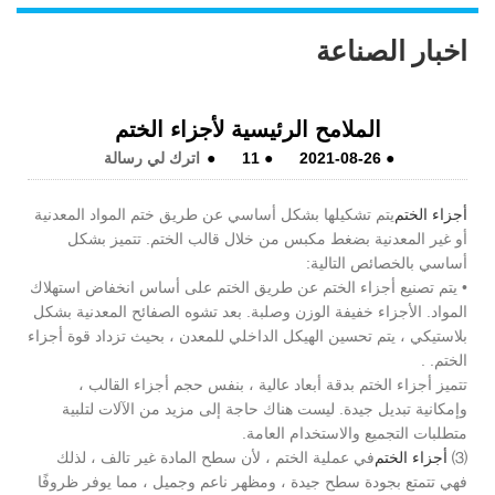
اخبار الصناعة
الملامح الرئيسية لأجزاء الختم
●
2021-08-26
●
11
●
اترك لي رسالة
أجزاء الختم
يتم تشكيلها بشكل أساسي عن طريق ختم المواد المعدنية
أو غير المعدنية بضغط مكبس من خلال قالب الختم. تتميز بشكل
أساسي بالخصائص التالية:
• يتم تصنيع أجزاء الختم عن طريق الختم على أساس انخفاض استهلاك
المواد. الأجزاء خفيفة الوزن وصلبة. بعد تشوه الصفائح المعدنية بشكل
بلاستيكي ، يتم تحسين الهيكل الداخلي للمعدن ، بحيث تزداد قوة أجزاء
الختم. .
تتميز أجزاء الختم بدقة أبعاد عالية ، بنفس حجم أجزاء القالب ،
وإمكانية تبديل جيدة. ليست هناك حاجة إلى مزيد من الآلات لتلبية
متطلبات التجميع والاستخدام العامة.
⑶
أجزاء الختم
في عملية الختم ، لأن سطح المادة غير تالف ، لذلك
فهي تتمتع بجودة سطح جيدة ، ومظهر ناعم وجميل ، مما يوفر ظروفًا