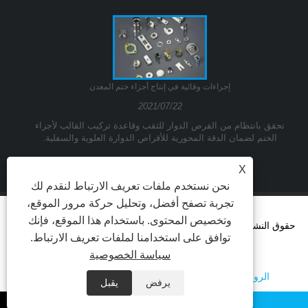
إجراءات وقائية في إنتاج أجزاء ختم المعدن
2021/07/22
تحقق بانتظام من القرص الدوار للثقب وقاعدة تركيب القالب لأجزاء
الختم لضمان الدقة المحورية للأقراص الدوارة العلوية والسفلية.
X
نحن نستخدم ملفات تعريف الارتباط لنقدم لك
تجربة تصفح أفضل، وتحليل حركة مرور الموقع،
وتخصيص المحتوى. باستخدام هذا الموقع، فإنك
حقوق النشر © 2021Ningbo Yinzhou Kuangda Trading Co.، Ltd.
توافق على استخدامنا لملفات تعريف الارتباط.
جميع الحقوق محفوظة.
سياسة الخصوصية
الروابط
Sitemap
RSS
XML
Privacy Policy
يرفض
يقبل