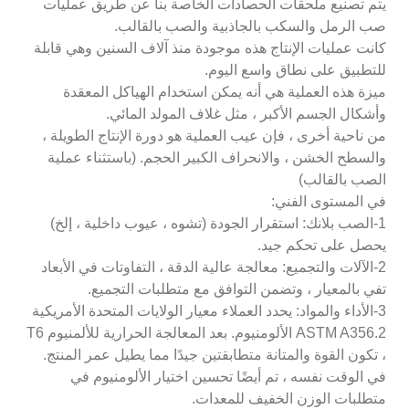
يتم تصنيع ملحقات الحصادات الخاصة بنا عن طريق عمليات
صب الرمل والسكب بالجاذبية والصب بالقالب.
كانت عمليات الإنتاج هذه موجودة منذ آلاف السنين وهي قابلة
للتطبيق على نطاق واسع اليوم.
ميزة هذه العملية هي أنه يمكن استخدام الهياكل المعقدة
وأشكال الجسم الأكبر ، مثل غلاف المولد المائي.
من ناحية أخرى ، فإن عيب العملية هو دورة الإنتاج الطويلة ،
والسطح الخشن ، والانحراف الكبير الحجم. (باستثناء عملية
الصب بالقالب)
في المستوى الفني:
1-الصب بلانك: استقرار الجودة (تشوه ، عيوب داخلية ، إلخ)
يحصل على تحكم جيد.
2-الآلات والتجميع: معالجة عالية الدقة ، التفاوتات في الأبعاد
تفي بالمعيار ، وتضمن التوافق مع متطلبات التجميع.
3-الأداء والمواد: يحدد العملاء معيار الولايات المتحدة الأمريكية
ASTM A356.2 الألومنيوم. بعد المعالجة الحرارية للألمنيوم T6
، تكون القوة والمتانة متطابقتين جيدًا مما يطيل عمر المنتج.
في الوقت نفسه ، تم أيضًا تحسين اختيار الألومنيوم في
متطلبات الوزن الخفيف للمعدات.