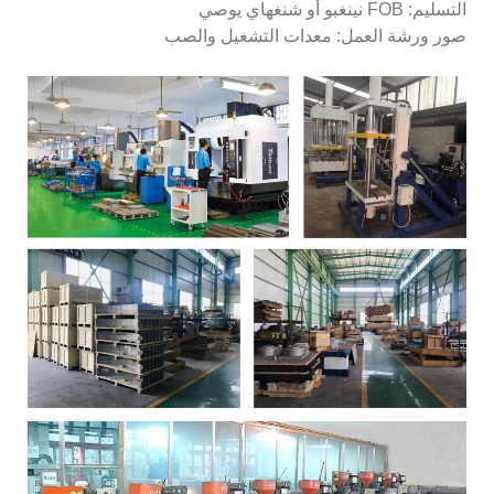
التسليم: FOB نينغبو أو شنغهاي يوصي
صور ورشة العمل: معدات التشغيل والصب