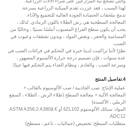
والتي تشجع نية المزارعين على شراء الآلات الزراعية.
لهذا السبب ، فقد عززت تقدم الميكنة الزراعية بسرعة.
تدمج ملحقات الحصادة الجودة العالية للتجميع والأداء.
المعالجة السطحية هي رش الطلاء باللون الرمادي. لذلك ،
يجب أن يكون سطح الفراغ المصبوب أملسًا نسبيًا ، وخاليًا من
المسامية والحفر ، ونقص المواد ، وبدون تشققات وعيوب في
الصب.
نظرًا لأننا تراكمت لدينا خبرة في التحكم في فراغات الصب في
عدة سنوات ، فإن تصميم درجة حرارة الألمنيوم المصهور ،
وسرعة الصب ، والعادم ، ونظام العداء يتم التحكم فيها جيدًا.
4.تفاصيل المنتج
عملية الإنتاج: صب الجاذبية / صب الألومنيوم بالقالب +
المعالجة الآلية + معالجة السطح (طلاء الرش ، الطلاء ، السفع
الرملي ، الأكسدة)
المواد: سبائك الألومنيوم šZL102 أو ASTM A356.2 A380ã €
ADC12
متطلبات السطح: تخصيص (جماليات ، ناعم ، مسطح)